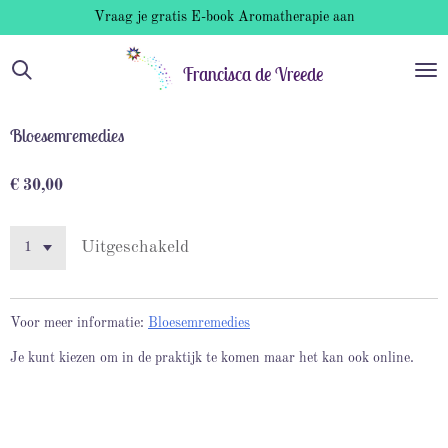
Vraag je gratis E-book Aromatherapie aan
Ga
direct
naar
Francisca de Vreede
de
hoofdinhoud
Bloesemremedies
€ 30,00
Uitgeschakeld
Voor meer informatie:
Bloesemremedies
Je kunt kiezen om in de praktijk te komen maar het kan ook online.