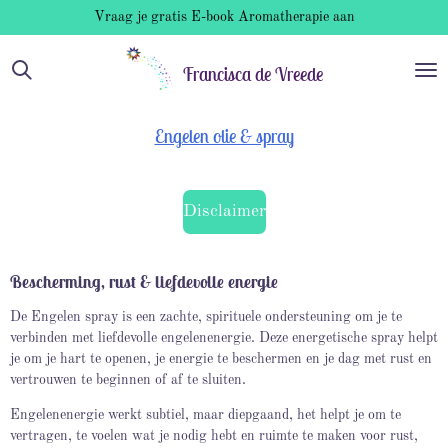
Vraag je gratis E-book Aromatherapie aan
Ga
direct
naar
Francisca de Vreede
de
hoofdinhoud
Engelen olie & spray
Disclaimer
Bescherming, rust & liefdevolle energie
De Engelen spray is een zachte, spirituele ondersteuning om je te
verbinden met liefdevolle engelenenergie. Deze energetische spray helpt
je om je hart te openen, je energie te beschermen en je dag met rust en
vertrouwen te beginnen of af te sluiten.
Engelenenergie werkt subtiel, maar diepgaand, het helpt je om te
vertragen, te voelen wat je nodig hebt en ruimte te maken voor rust,