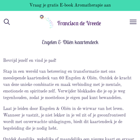
Vraag je gratis E-book Aromatherapie aan
Ga
direct
naar
Francisca de Vreede
de
hoofdinhoud
Engelen & Oliën kaartendeck
Bevrijd jezelf en vind je pad!
Stap in een wereld van betovering en transformatie met ons
meeslepende kaartendeck van 60 Engelen & Oliën. Ontdek de kracht
van deze unieke combinatie en maak verbinding met je mentale,
emotionele en spirituele zelf. Verwijder blokkades die je op je weg
tegenhouden, zodat je moeiteloos je eigen pad kunt bewandelen.
Laat je leiden door Engelen & Oliën in de wirwar van het leven.
Wanneer je vastzit, je niet lekker in je vel zit of je geconfronteerd
wordt met onverwachte uitdagingen, biedt dit kaartendeck je de
begeleiding die je nodig hebt.
Ontdek dagelijks, wekelijks of maandelijks een nieuwe kaart en ervaar