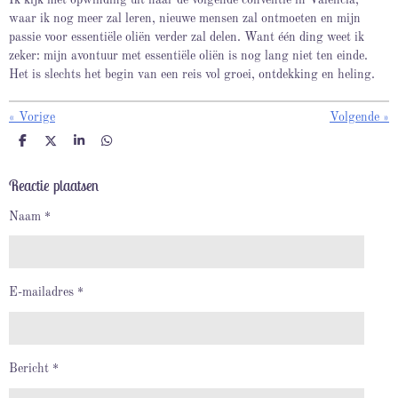
Ik kijk met opwinding uit naar de volgende conventie in Valencia,
waar ik nog meer zal leren, nieuwe mensen zal ontmoeten en mijn
passie voor essentiële oliën verder zal delen. Want één ding weet ik
zeker: mijn avontuur met essentiële oliën is nog lang niet ten einde.
Het is slechts het begin van een reis vol groei, ontdekking en heling.
«
Vorige
Volgende
»
D
D
S
D
e
e
h
e
l
e
a
l
Reactie plaatsen
e
l
r
e
n
e
n
Naam *
E-mailadres *
Bericht *