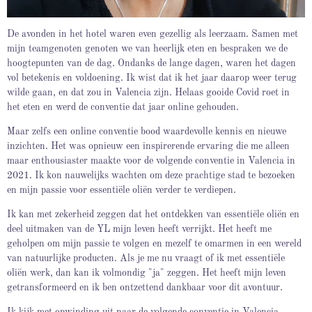
De avonden in het hotel waren even gezellig als leerzaam. Samen met
mijn teamgenoten genoten we van heerlijk eten en bespraken we de
hoogtepunten van de dag. Ondanks de lange dagen, waren het dagen
vol betekenis en voldoening. Ik wist dat ik het jaar daarop weer terug
wilde gaan, en dat zou in Valencia zijn. Helaas gooide Covid roet in
het eten en werd de conventie dat jaar online gehouden.
Maar zelfs een online conventie bood waardevolle kennis en nieuwe
inzichten. Het was opnieuw een inspirerende ervaring die me alleen
maar enthousiaster maakte voor de volgende conventie in Valencia in
2021. Ik kon nauwelijks wachten om deze prachtige stad te bezoeken
en mijn passie voor essentiële oliën verder te verdiepen.
Ik kan met zekerheid zeggen dat het ontdekken van essentiële oliën en
deel uitmaken van de YL mijn leven heeft verrijkt. Het heeft me
geholpen om mijn passie te volgen en mezelf te omarmen in een wereld
van natuurlijke producten. Als je me nu vraagt of ik met essentiële
oliën werk, dan kan ik volmondig "ja" zeggen. Het heeft mijn leven
getransformeerd en ik ben ontzettend dankbaar voor dit avontuur.