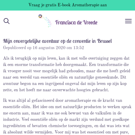
Vraag je gratis E-book Aromatherapie aan
Ga
direct
naar
Francisca de Vreede
de
hoofdinhoud
Mijn onvergetelijke avontuur op de conventie in Brussel
Gepubliceerd op 16 augustus 2020 om 13:52
Als ik terugkijk op mijn leven, kan ik met volle overtuiging zeggen dat
ik een enorme transformatie heb doorgemaakt. Een transformatie die
ik vroeger nooit voor mogelijk had gehouden, maar die me heeft geleid
naar een wereld van essentiële oliën en natuurlijke geneeskunde. Dit
avontuur begon na een ingrijpend ongeval dat mijn leven op zijn kop
zette, en het heeft me naar onverwachte hoogtes gebracht.
Ik was altijd al gefascineerd door aromatherapie en de kracht van
essentiële oliën. Het idee om met natuurlijke producten te werken sprak
me enorm aan, maar ik was me ook bewust van de valkuilen in de
industrie. Veel essentiële oliën op de markt zijn verdund met goedkope
ingrediënten of bevatten chemische toevoegingen, en dat was iets wat
ik absoluut wilde vermijden. Voor mij was het essentieel om met pure,